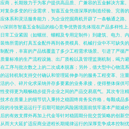
供应商，长期致力于为客户提供高品质、广兼容的五金解决方案
面对复杂多变的行业需求，智嘉五金凭借深厚的制造经验、完善
供应体系和灵活服务能力，为企业挖掘商机开辟了一条畅通之路
n\n深圳市智嘉五金制品的核心竞争优势首先体现在产品多样性上
从日常工业紧固（如螺丝、螺帽及专用定制件）到建筑、电力、
外装饰所需的灯具五金配件再到各类模具、机械行业中不可缺失
压制配件，丰富的产品线覆盖了多少工程需求场景。引进了严循
品质量标准的生产流程设施、出厂质检以及管理监测机制，竭力
免在工序与批次数之上的二次成本脱寡；另外，借大型中心物流
统的运转机制支持交付确认和管理延伸参与的服务工程变革、注
灵活的小、碎片化求采纳并存多要素的业务承接，使得整体保供
能性变得更为顺畅稳步提升企业之间的产品交易底气。其次专注
密技术在质量上的细节切入秉持之稳固终肯务实作格，每颗成品
阶段的冷蚀更远运行于后期可能的风险困境面前筑牢基本产能减
之后的有效支撑外再加上代金等针对稳固期分批交货策略的创新
间从而大大延扩适应商业进程长期规律运行的深厚竞争成本控制